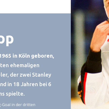
pp
1965 in Köln geboren,
hsten ehemaligen
er, der zwei Stanley
d in 18 Jahren bei 6
s spielte.
Goal in der dritten